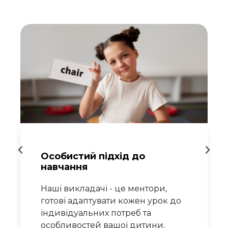
Повне занурення в мову
Кожен урок зосереджений на
огляді пропущеного матеріалу,
 до
роз'ясненні незрозумілих тем та
практиці.