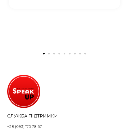
таксі по
ут дорого)).
ись по
улінарії
 історія з
я)
мені
СЛУЖБА ПІДТРИМКИ
+38 (093) 170 78 67