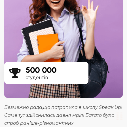
500 000
студентів
Up!
Мої враження про школу - сказати що я
вражена, - нічого не сказати. Мені дуже
сподобалось навчатись в Speak Up на м.Мінська