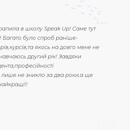
школу Speak Up! Саме тут
Мої враження про 
було спроб раніше-
не сказати. Мені 
,та якось на довго мене не
на м.Мінська, я ві
 другий рік! Завдяки
спілкування, аудію
фесійності
лексика була дуже
зникло за два роки,а ще
small words Ta sen
!
давались мені дуж
використовувати їх
набагато зрозумілі
теми.