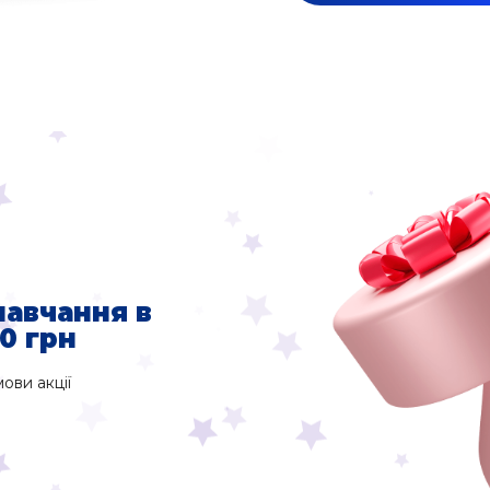
навчання в
0 грн
ови акції