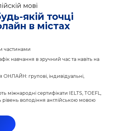
ійскій мові
удь-якій точці
флайн в містах
и частинами
ік навчання в зручний час та навіть на
 ОНЛАЙН: групові, індивідуальні,
ть міжнародні сертифікати IELTS, TOEFL,
ь рівень володіння англійською мовою