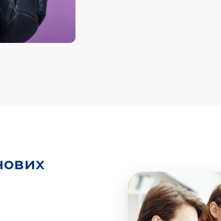
я для
ы видеть.
нових