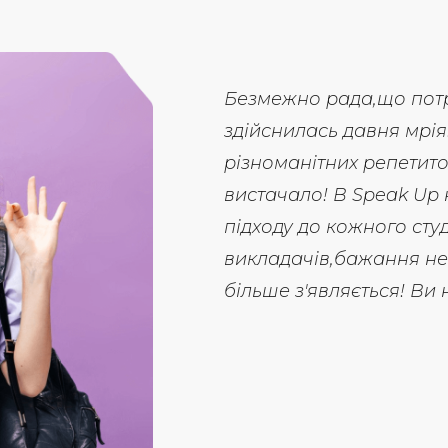
- это
Безмежно рада,що потрапила в 
учению
здійснилась давня мрія! Багато 
ых занятий,
різноманітних репетиторів,курсів
вистачало! В Speak Up навчаюсь
підходу до кожного студента,про
и (по
викладачів,бажання не лише не 
ероприятий,
більше з'являється! Ви найкращі!
 комфортного
рантия
о новый
ствием, куда