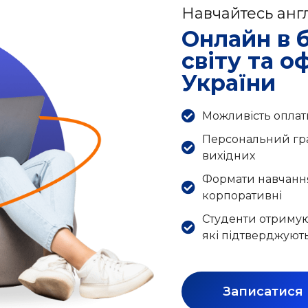
Навчайтесь англ
Онлайн в б
світу та о
України
Можливість оплат
Персональний граф
вихідних
Формати навчання
корпоративні
Студенти отримую
які підтверджуют
Записатися