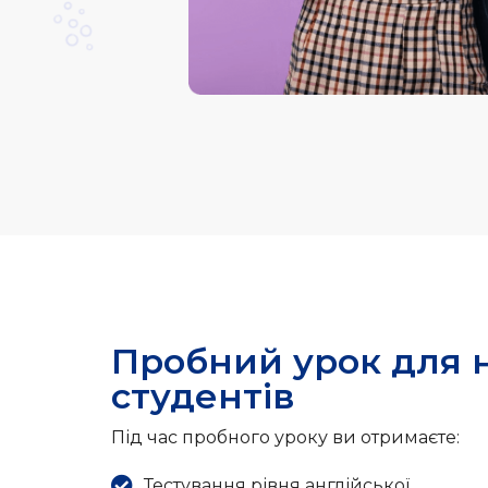
хочется возвращаться, где созданы все услови
изучения языка, где тебе всегда помогут и рад
Пробний урок для 
студентів
Під час пробного уроку ви отримаєте:
Тестування рівня англійської