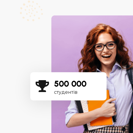
Изучение английского языка в школе SpeakUp 
современный и инновационный подход к пол
знаний. Сочетание групповых и мультимедийн
разговорных клубов на актуальную тематику,
индивидуальных консультаций с
высококвалифицированными преподавателям
500 000
необходимости), выездных развлекательных м
студентів
библиотекой с адаптированной литературой,
и уютного интерьера школы - залог и 100% га
выучить английский язык. Школа SpeakUp - эт
формат школы, которую посещаешь с удоволь