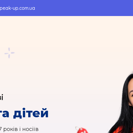
peak-up.com.ua
і
а дітей
років і носіїв